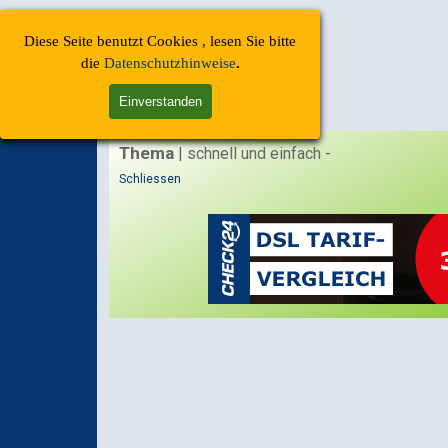
Direkt zum Seiteninhalt
Menü überspringen
Diese Seite benutzt Cookies , lesen Sie bitte
Start | Finde-Ich-Toll | (DEU)
die
Datenschutzhinweise
.
Einverstanden
| Datenschutzerklaerung
Thema
| schnell und einfach -
Schliessen