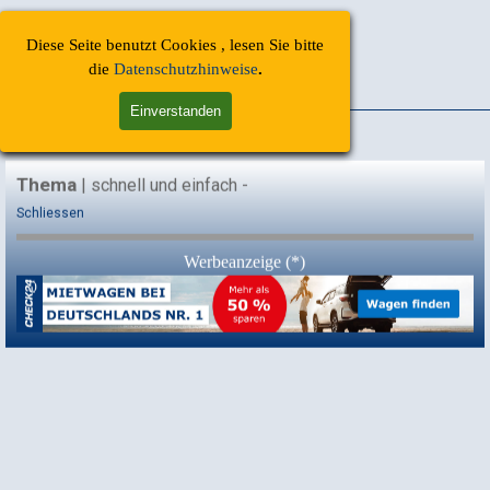
Direkt zum Seiteninhalt
Menü überspringen
Diese Seite benutzt Cookies , lesen Sie bitte
Start | Finde-Ich-Toll | 
(DEU)
die
Datenschutzhinweise
.
Einverstanden
| Mietwagen
Thema
| schnell und einfach -
Schliessen
Werbeanzeige (*)